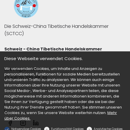
Die Schweiz-China Tibetische Handelskammer 
(SCTCC)
Schweiz - China Tibetische Handelskammer
Diese Webseite verwendet Cookies.
-------
info@sctcc.ch
Wir verwenden Cookies, um Inhalte und Anzeigen zu
personalisieren, Funktionen für soziale Medien bereitzustellen
+41 76 339 88 49
und unseren Traffic zu analysieren. Wir können auch einige
Informationen über Ihre Nutzung unserer Website mit unseren
Social Media-, Werbe- und Analysepartnern teilen, die diese
möglicherweise mit anderen Informationen kombinieren, die
Sie ihnen zur Verfügung gestellt haben oder die sie bei der
Nutzung ihrer Dienste gesammelt haben. Sie stimmen unseren
Abonnieren Sie unseren Newsletter
Cookies zu, wenn Sie unsere Website weiterhin nutzen.
Mehr
über Cookies.
Notwendige Cookies
Funktionalität Cookies
Analytische Cookies