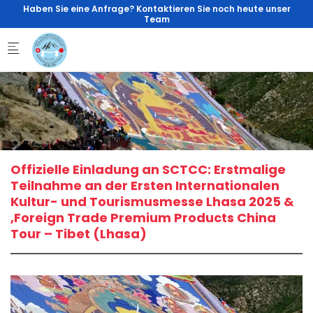
Skip to main content
Haben Sie eine Anfrage? Kontaktieren Sie noch heute unser
Team
Offizielle Einladung an SCTCC: Erstmalige
Teilnahme an der Ersten Internationalen
Kultur- und Tourismusmesse Lhasa 2025 &
‚Foreign Trade Premium Products China
Tour – Tibet (Lhasa)