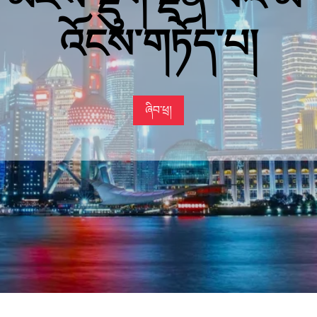
འོངས་གཏོད་པ།
ཞིབ་ཕྲ།