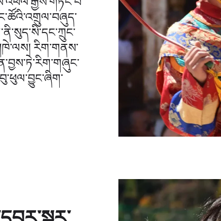
ས་འཕེལ་རྒྱས་གཏོང་བ་
་ཚོའི་འགྲུལ་བཞུད་
ནི་སུད་སི་དང་ཀྲུང་
ང་།ཁེ་ལས། རིག་གནས་
་བྱས་ཏེ་རིག་གཞུང་
ུ་ཕུལ་བྱུང་ཞིག་
དང་དབྱར་སྒར་