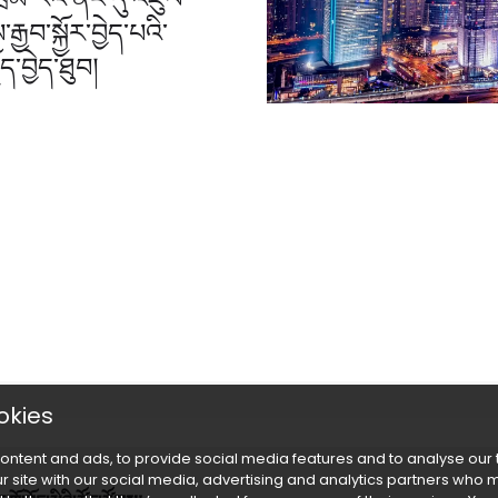
ྒྱབ་སྐྱོར་བྱེད་པའི་
ད་བྱེད་ཐུབ།
okies
ontent and ads, to provide social media features and to analyse our
r site with our social media, advertising and analytics partners who 