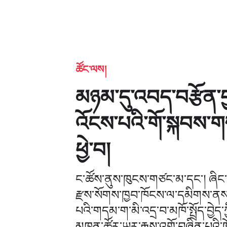
ཚོང་ལས།
མཉམ་དུ་འབད་བརྩོན་བ
འོངས་པའི་གོ་སྐབས་གས
ཕྱེ་བ།
ང་ཚོས་ནུས་ཁུངས་གཙང་མ་དང་། ཞིང་ལས
རྫས་སོགས་ཁྱབ་ཁོངས་ལ་དམིགས་ནས་ཁ
པའི་གདམ་ག་མི་འདྲ་བ་མཁོ་སྤྲོད་བྱེད་
མཁན་ཚོར་ཡར་རྒྱས་འགྲོ་བཞིན་པའི་ཁ