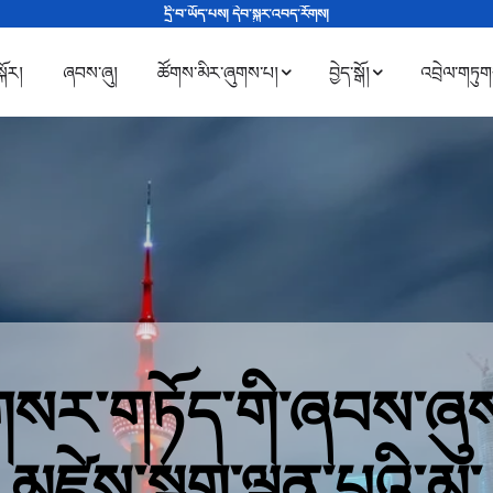
དྲི་བ་ཡོད་པས། དེབ་སྐུར་འབད་རོགས།
སྐོར།
ཞབས་ཞུ།
ཚོགས་མིར་ཞུགས་པ།
བྱེད་སྒོ།
འབྲེལ་གཏུ
སར་གཏོད་གི་ཞབས་ཞུ
མཛེས་སྡུག་ལྡན་པའི་མ་