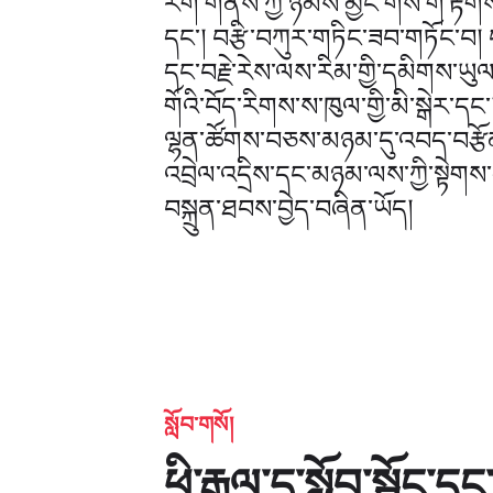
རིག་གནས་ཀྱི་ཉམས་མྱོང་གིས་གོ་རྟོག
དང་། བརྩི་བཀུར་གཏིང་ཟབ་གཏོང་བ། ང
དང་བརྗེ་རེས་ལས་རིམ་གྱི་དམིགས་ཡུལ་
གོའི་བོད་རིགས་ས་ཁུལ་གྱི་མི་སྒེར་ད
ལྷན་ཚོགས་བཅས་མཉམ་དུ་འབད་བརྩོན
འབྲེལ་འདྲིས་དང་མཉམ་ལས་ཀྱི་སྟེགས་བ
བསྐྲུན་ཐབས་བྱེད་བཞིན་ཡོད།
སློབ་གསོ།
ཕྱི་རྒྱལ་དུ་སློབ་སྦྱོང་