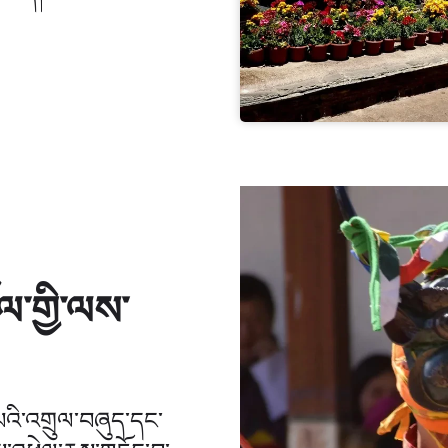
ལ་གྱི་ལས་
་པའི་འགྲུལ་བཞུད་དང་