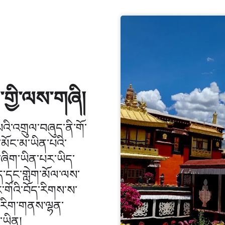
་གྱི་ལས་གཞི།
པའི་འགྲུལ་བཞུད་ནི་གོ་
་མོང་མ་ཡིན་པའི་
པ་ཞིག་ཡིན་པར་ཡིད་
ུད་དང་གླེག་མོལ་ལས་
་གོའི་བོད་རིགས་ས་
ང་རིག་གནས་ལྷན་
་ཡིན།