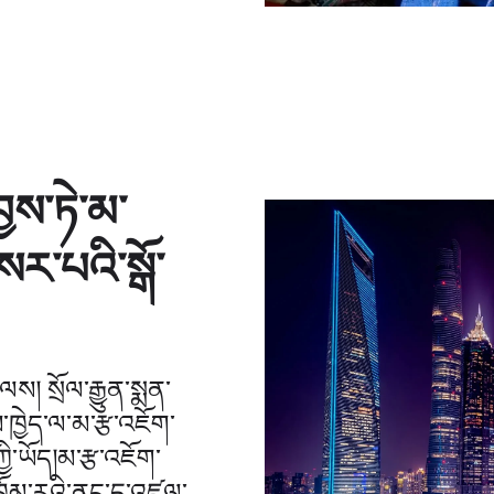
ྱས་ཏེ་མ་
ར་པའི་སྒོ་
། སྲོལ་རྒྱུན་སྨན་
ྱེད་ལ་མ་རྩ་འཇོག་
ཀྱི་ཡོད།མ་རྩ་འཇོག་
ྲོམ་རའི་ནང་དུ་འཛུལ་