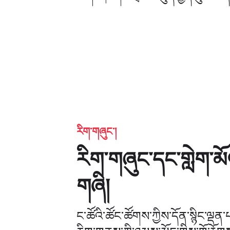
རིག་གཞུང་།
རིག་གཞུང་དང་གླེག་མོ
གཞི།
ང་ཚོའི་ཚོང་ཚོགས་ཀྱིས་དོན་སྙིང་ལྡན