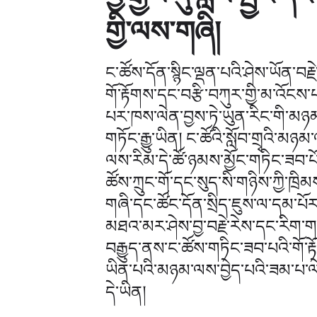
གྱི་ལས་གཞི།
ང་ཚོས་དོན་སྙིང་ལྡན་པའི་ཤེས་ཡོན་བརྗ
གོ་རྟོགས་དང་བརྩི་བཀུར་གྱི་མ་འོངས་པ
པར་ཁས་ལེན་བྱས་ཏེ་ཡུན་རིང་གི་མཉ
གཏོང་རྒྱུ་ཡིན། ང་ཚོའི་སློབ་གྲྭའི་མཉ
ལས་རིམ་དེ་ཚོ་ཉམས་མྱོང་གཏིང་ཟབ་པོ
ཚོས་ཀྲུང་གོ་དང་སུད་སི་གཉིས་ཀྱི་ཁྲི
གཞི་དང་ཚོང་དོན་སྲིད་ཇུས་ལ་དམ་པོར་བར
མཐའ་མར་ཤེས་བྱ་བརྗེ་རེས་དང་རིག་གཞ
བརྒྱུད་ནས་ང་ཚོས་གཏིང་ཟབ་པའི་གོ་ར
ཡིན་པའི་མཉམ་ལས་བྱེད་པའི་ཟམ་པ་ལ
དེ་ཡིན།