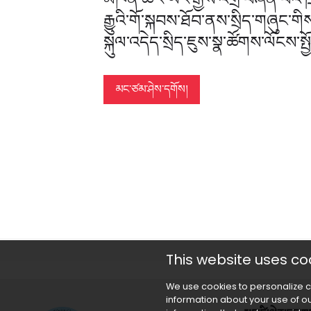
རྒྱུའི་གོ་སྐབས་ཐོབ་ནས་སྲིད་གཞུང་གིས་ར
སྐུལ་འདེད་སྲིད་ཇུས་སྣ་ཚོགས་ལོངས་སྤྱོ
མང་ཙམ་ཤེས་དགོས།
This website uses co
We use cookies to personalize c
information about your use of ou