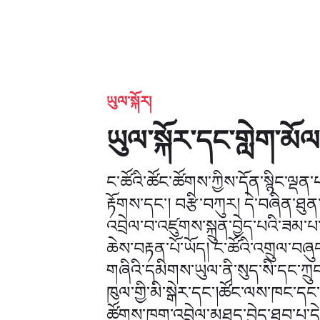
ཡུལ་སྐོར།
ཡུལ་སྐོར་དང་གླེག་མོལ
ང་ཚོའི་ཚོང་ཚོགས་ཀྱིས་དོན་སྙིང་ལྡན་
རྟོགས་དང་། བརྩི་བཀུར། དེ་བཞིན་ཐུན
འབྲེལ་བ་འཛུགས་སྐྲུན་བྱེད་པའི་ཟམ་
ཆེས་བརྟན་པོ་ཡོད། ང་ཚོའི་འགྲུལ་བཞ
གཞིའི་དམིགས་ཡུལ་ནི་སུད་སི་དང་ཀྲུང
ཁུལ་གྱི་མི་སྒེར་དང་།ཚོང་ལས་ཁང་ད
ཚོགས་ཁག་འབྲེལ་མཐུད་བྱེད་ཐུབ་པ་དེ