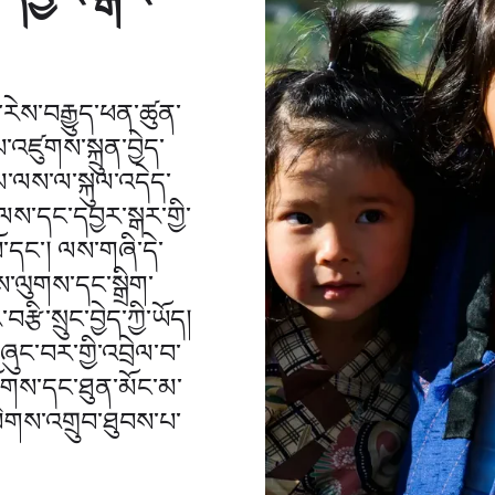
ེ་རེས་བརྒྱུད་ཕན་ཚུན་
་འཛུགས་སྐྲུན་བྱེད་
མ་ལས་ལ་སྐུལ་འདེད་
མ་ལས་དང་དབྱར་སྒར་གྱི་
་དང་། ལས་གཞི་དེ་
མས་ལུགས་དང་སྒྲིག་
ྩི་སྲུང་བྱེད་ཀྱི་ཡོད།
ུང་བར་གྱི་འབྲེལ་བ་
ྟོགས་དང་ཐུན་མོང་མ་
ེགས་འགྲུབ་ཐུབས་པ་