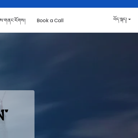
བོད་སྐད།
གས་གནང་རོགས།
Book a Call
ས་