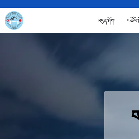
Skip to main content
མདུན་ཤོག།
ང་ཚོའི་
ག