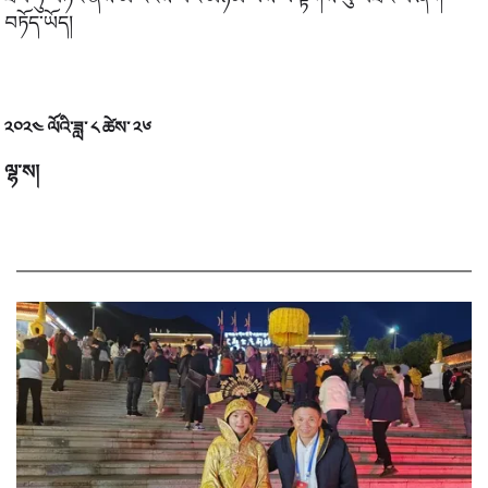
བཏོད་ཡོད།
༢༠༢༤ ལོའི་ཟླ་ ༨ ཚེས་ ༢༦
ལྷ་ས།