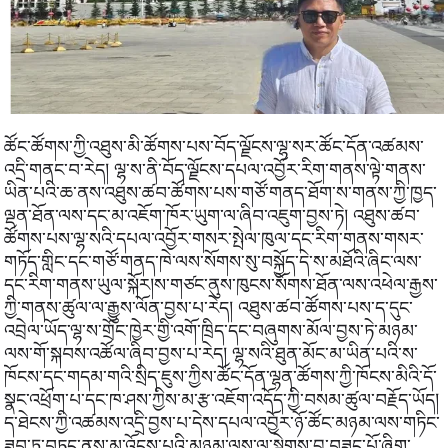
ཚོང་ཚོགས་ཀྱི་འཐུས་མི་ཚོགས་པས་བོད་ལྗོངས་ལྷ་སར་ཚོང་དོན་འཚམས་
འདྲི་གནང་བ་རེད། ལྷ་ས་ནི་བོད་ལྗོངས་དཔལ་འབྱོར་རིག་གནས་ལྟེ་གནས་
ཡིན་པའི་ཆ་ནས་འཐུས་ཚབ་ཚོགས་པས་གཙོ་གནད་ཐོག་ས་གནས་ཀྱི་ཁྱད་
ལྡན་ཐོན་ལས་དང་མ་འཇོག་ཁོར་ཡུག་ལ་ཞིབ་འཇུག་བྱས་ཏེ། འཐུས་ཚབ་
ཚོགས་པས་ལྷ་སའི་དཔལ་འབྱོར་གསར་སྤེལ་ཁུལ་དང་རིག་གནས་གསར་
གཏོད་གླིང་དང་གཙོ་གནད་ཁེ་ལས་སོགས་སུ་བསྐྱོད་དེ་ས་མཐོའི་ཞིང་ལས་
དང་རིག་གནས་ཡུལ་སྐོར།ས་གཙང་ནུས་ཁུངས་སོགས་ཐོན་ལས་འཕེལ་རྒྱས་
ཀྱི་གནས་ཚུལ་ལ་རྒྱུས་ལོན་བྱས་པ་རེད། འཐུས་ཚབ་ཚོགས་པས་ད་དུང་
འབྲེལ་ཡོད་ལྷ་ས་གྲོང་ཁྱེར་གྱི་འགོ་ཁྲིད་དང་བཞུགས་མོལ་བྱས་ཏེ་མཉམ་
ལས་གོ་སྐབས་འཚོལ་ཞིབ་བྱས་པ་རེད། ལྷ་སའི་ཐུན་མོང་མ་ཡིན་པའི་ས་
ཁོངས་དང་གདམ་གའི་སྲིད་ཇུས་ཀྱིས་ཚོང་དོན་ལྷན་ཚོགས་ཀྱི་ཁོངས་མིའི་དོ་
སྣང་འཕྲོག་པ་དང་ཁ་ཤས་ཀྱིས་མ་རྩ་འཇོག་འདོད་ཀྱི་བསམ་ཚུལ་བརྗོད་ཡོད།
ད་ཐེངས་ཀྱི་འཚམས་འདྲི་བྱས་པ་དེས་དཔལ་འབྱོར་ཉོ་ཚོང་མཉམ་ལས་གཏིང་
ཟབ་ཏུ་བཏང་ནས་མ་འོངས་པའི་མཉམ་ལས་ལ་སྟེགས་བུ་བཟང་པོ་ཞིག་