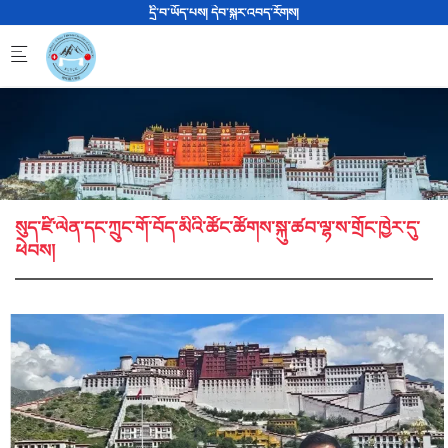
Skip to main content
དྲི་བ་ཡོད་པས། དེབ་སྐུར་འབད་རོགས།
སུད་ཛི་ལེན་དང་ཀྲུང་གོ་བོད་མིའི་ཚོང་ཚོགས་སྐུ་ཚབ་ལྷ་ས་གྲོང་ཁྱེར་དུ་
ཕེབས།